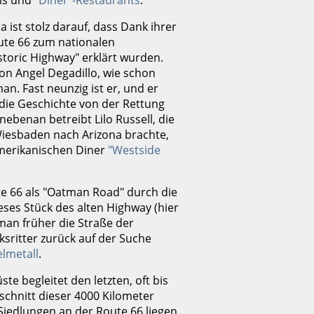
els und
"Diner"-Restaurants
.
a ist stolz darauf, dass Dank ihrer
oute 66 zum nationalen
toric Highway" erklärt wurden.
von Angel Degadillo, wie schon
an. Fast neunzig ist er, und er
 die Geschichte von der Rettung
 nebenan betreibt Lilo Russell, die
 Wiesbaden nach Arizona brachte,
amerikanischen Diner
"Westside
te 66 als "Oatman Road" durch die
ieses Stück des alten Highway (hier
man früher die Straße der
ksritter zurück auf der Suche
lmetall
.
te begleitet den letzten, oft bis
chnitt dieser 4000 Kilometer
 Siedlungen an der Route 66 liegen