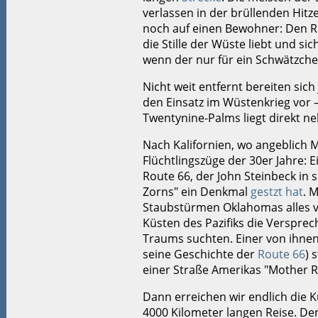
verlassen in der brüllenden Hitze
noch auf einen Bewohner: Den Re
die Stille der Wüste liebt und si
wenn der nur für ein Schwätzch
Nicht weit entfernt bereiten sich
den Einsatz im Wüstenkrieg vor
Twentynine-Palms liegt direkt n
Nach Kalifornien, wo angeblich 
Flüchtlingszüge der 30er Jahre: 
Route 66, der John Steinbeck in
Zorns" ein Denkmal
gestzt hat
. 
Staubstürmen Oklahomas alles v
Küsten des Pazifiks die Verspr
Traums suchten. Einer von ihne
seine Geschichte der
Route 66
) 
einer Straße Amerikas "Mother 
Dann erreichen wir endlich die K
4000 Kilometer langen Reise. De