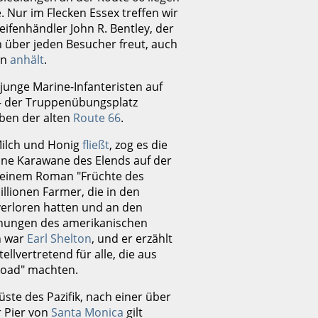
. Nur im Flecken Essex treffen wir
ifenhändler John R. Bentley, der
ch über jeden Besucher freut, auch
en
anhält
.
 junge Marine-Infanteristen auf
 – der Truppenübungsplatz
eben der alten
Route 66
.
Milch und Honig
fließt
, zog es die
Eine Karawane des Elends auf der
 seinem Roman "Früchte des
Millionen Farmer, die in den
erloren hatten und an den
echungen des amerikanischen
n war
Earl Shelton
, und er erzählt
stellvertretend für alle, die aus
Road" machten.
üste des Pazifik, nach einer über
r Pier von
Santa Monica
gilt