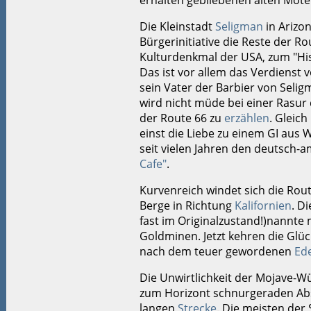
erhalten gebliebenen alten Mot
Die Kleinstadt
Seligman
in Arizon
Bürgerinitiative die Reste der R
Kulturdenkmal der USA, zum "His
Das ist vor allem das Verdienst 
sein Vater der Barbier von Seligm
wird nicht müde bei einer Rasur
der Route 66 zu
erzählen
. Gleich
einst die Liebe zu einem GI aus
seit vielen Jahren den deutsch-
Cafe"
.
Kurvenreich windet sich die Rou
Berge in Richtung
Kalifornien
. D
fast im Originalzustand!)nannte 
Goldminen. Jetzt kehren die Glüc
nach dem teuer gewordenen
Ede
Die Unwirtlichkeit der Mojave-Wüs
zum Horizont schnurgeraden Abs
langen
Strecke
. Die meisten der