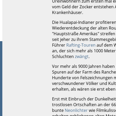
Ureinwohnern zum ersten mal ein
vom Geld der Zocker entstehen A
Krankenhäuser.
Die Hualapai-Indianer profitiere
Wiederentdeckung der alten Rout
"Hauptstraße Amerikas" streifen
seit jeher zu ihrem Stammesgebie
Führer
Rafting-Touren
auf dem W
an, der sich mehr als 1000 Meter
Schluchten
zwängt
.
Vor mehr als 9000 Jahren haben 
Spuren auf der Farm des Ranche
Hunderte von Felszeichnungen m
verschwundener Völker und Kult
erhalten, als wären sie erst ebe
Erst mit Einbruch der Dunkelheit
trostlosen Ortschaften an der 6
bunte
Neonlichter
wie Filmkuliss