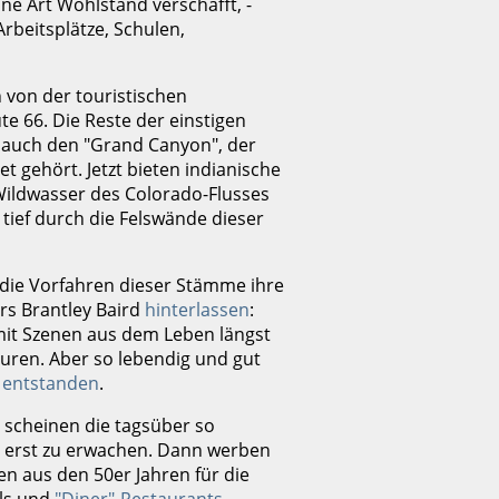
e Art Wohlstand verschafft, -
rbeitsplätze, Schulen,
n von der touristischen
e 66. Die Reste der einstigen
 auch den "Grand Canyon", der
t gehört. Jetzt bieten indianische
ildwasser des Colorado-Flusses
 tief durch die Felswände dieser
die Vorfahren dieser Stämme ihre
rs Brantley Baird
hinterlassen
:
it Szenen aus dem Leben längst
uren. Aber so lebendig und gut
n
entstanden
.
 scheinen die tagsüber so
6 erst zu erwachen. Dann werben
en aus den 50er Jahren für die