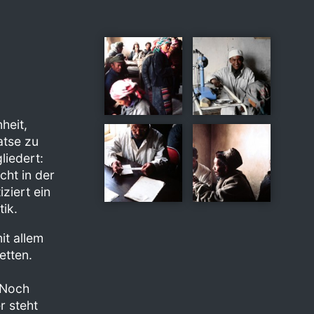
heit,
atse zu
liedert:
cht in der
ziert ein
tik.
it allem
etten.
. Noch
er steht