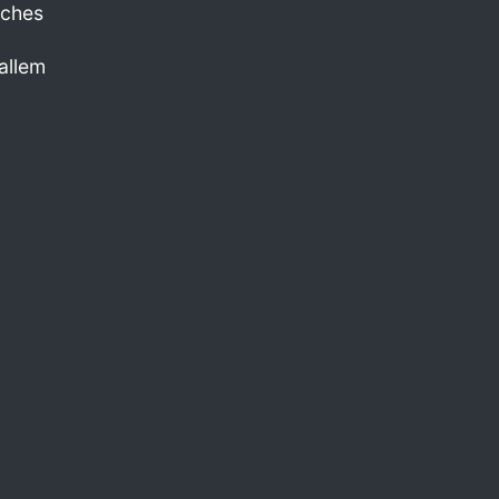
sches
allem